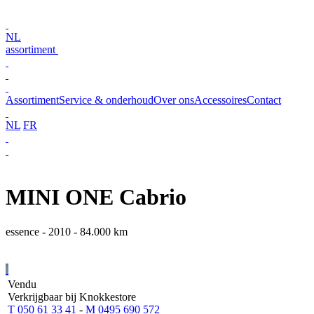
NL
assortiment
Assortiment
Service & onderhoud
Over ons
Accessoires
Contact
NL
FR
MINI ONE Cabrio
essence - 2010 - 84.000 km
Vendu
Verkrijgbaar bij Knokkestore
T 050 61 33 41
-
M 0495 690 572