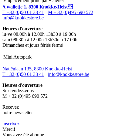
Emplacement principal + atelier
‘t walletje 1, 8300 Knokke-Heist
T +32 (0)50 61 33 41
-
M + 32 (0)495 690 572
info@knokkestore.be
Heures d'ouverture
lu-ve 08.00h à 12.00h 13h30 à 19.00h
sam 08h30u à 12.00u 13h30u à 17.00h
Dimanches et jours fériés fermé
Mini Autopark
Natiënlaan 135, 8300 Knokke-Heist
T +32 (0)50 61 33 41
-
info@knokkestore.be
Heures d'ouverture
Sur rendez-vous
M + 32 (0)495 690 572
Recevez
notre newsletter
inscrivez
Merci!
Vous avez été abonné.