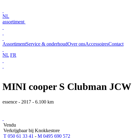
NL
assortiment
Assortiment
Service & onderhoud
Over ons
Accessoires
Contact
NL
FR
MINI cooper S Clubman JCW
essence - 2017 - 6.100 km
Vendu
Verkrijgbaar bij Knokkestore
T 050 61 33 41
-
M 0495 690 572