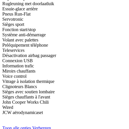
Rugleuning met doorlaatluik
Essuie-glace arrière
Pneus Run-Flat
Servotronic
Sièges sport
Fonction start/stop
Système anti-démarrage
Volant avec palettes
Prééquipement téléphone
Teleservices
Désactivation airbag passager
Connexion USB
Information trafic
Miroirs chauffants
Voice control
Vitrage à isolation thermique
Clignoteurs Blancs
Sièges avec soutien lombaire
Sièges chauffants à l'avant
John Cooper Works Chili
Wired
JCW aërodynamicaset
Toon alle opties
Verbergen