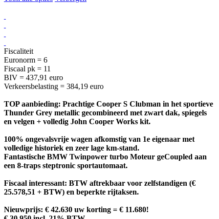
Fiscaliteit
Euronorm = 6
Fiscaal pk = 11
BIV = 437,91 euro
Verkeersbelasting = 384,19 euro
TOP aanbieding: Prachtige Cooper S Clubman in het sportieve
Thunder Grey metallic gecombineerd met zwart dak, spiegels
en velgen + volledig John Cooper Works kit.
100% ongevalsvrije wagen afkomstig van 1e eigenaar met
volledige historiek en zeer lage km-stand.
Fantastische BMW Twinpower turbo Moteur geCoupled aan
een 8-traps steptronic sportautomaat.
Fiscaal interessant: BTW aftrekbaar voor zelfstandigen (€
25.578,51 + BTW) en beperkte rijtaksen.
Nieuwprijs: € 42.630 uw korting = € 11.680!
€ 30.950 incl. 21% BTW