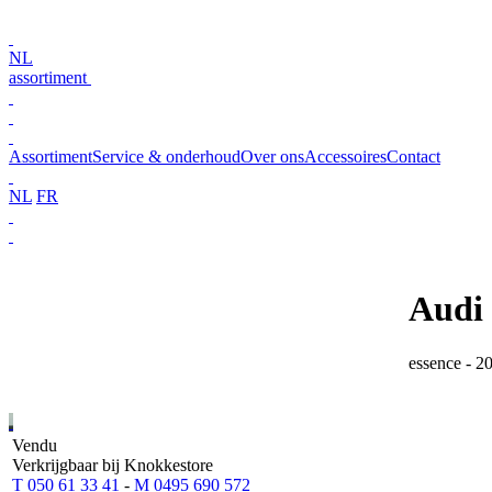
NL
assortiment
Assortiment
Service & onderhoud
Over ons
Accessoires
Contact
NL
FR
Audi
essence - 2
Vendu
Verkrijgbaar bij Knokkestore
T 050 61 33 41
-
M 0495 690 572