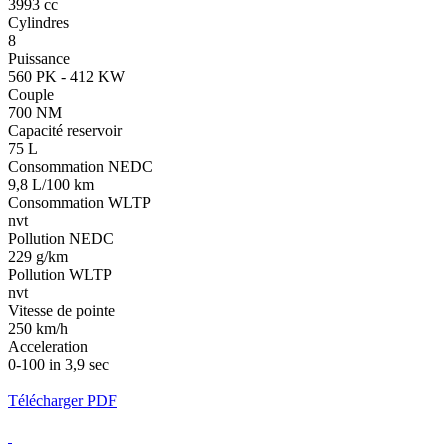
3993 cc
Cylindres
8
Puissance
560 PK - 412 KW
Couple
700 NM
Capacité reservoir
75 L
Consommation NEDC
9,8 L/100 km
Consommation WLTP
nvt
Pollution NEDC
229 g/km
Pollution WLTP
nvt
Vitesse de pointe
250 km/h
Acceleration
0-100 in 3,9 sec
Télécharger PDF