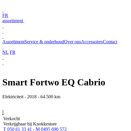
FR
assortiment
Assortiment
Service & onderhoud
Over ons
Accessoires
Contact
NL
FR
Smart Fortwo EQ Cabrio
Elektriciteit - 2018 - 64.500 km
Verkocht
Verkrijgbaar bij Knokkestore
T 050 61 33 41
-
M 0495 690 572