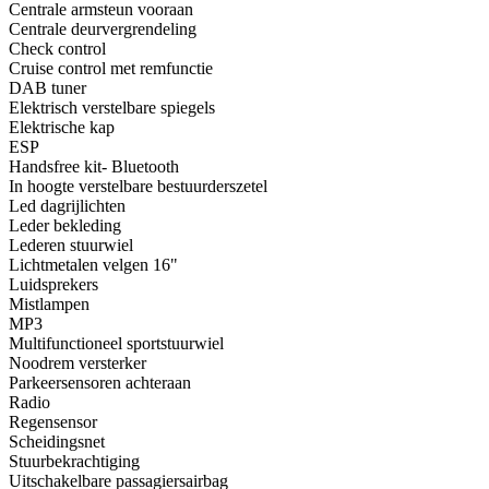
Centrale armsteun vooraan
Centrale deurvergrendeling
Check control
Cruise control met remfunctie
DAB tuner
Elektrisch verstelbare spiegels
Elektrische kap
ESP
Handsfree kit- Bluetooth
In hoogte verstelbare bestuurderszetel
Led dagrijlichten
Leder bekleding
Lederen stuurwiel
Lichtmetalen velgen 16"
Luidsprekers
Mistlampen
MP3
Multifunctioneel sportstuurwiel
Noodrem versterker
Parkeersensoren achteraan
Radio
Regensensor
Scheidingsnet
Stuurbekrachtiging
Uitschakelbare passagiersairbag