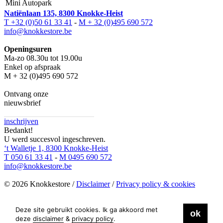
Mini Autopark
Natiënlaan 135, 8300 Knokke-Heist
T +32 (0)50 61 33 41
-
M + 32 (0)495 690 572
info@knokkestore.be
Openingsuren
Ma-zo 08.30u tot 19.00u
Enkel op afspraak
M + 32 (0)495 690 572
Ontvang onze
nieuwsbrief
inschrijven
Bedankt!
U werd succesvol ingeschreven.
‘t Walletje 1, 8300 Knokke-Heist
T 050 61 33 41
-
M 0495 690 572
info@knokkestore.be
© 2026 Knokkestore /
Disclaimer
/
Privacy policy & cookies
site by Skinn
Deze site gebruikt cookies. Ik ga akkoord met
ok
deze
disclaimer
&
privacy policy
.