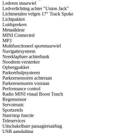
Lederen stuurwiel
Ledverlichting achter "Union Jack"
Lichtmetalen velgen 17" Track Spoke
Lichtpakket
Luidsprekers
Metaalkleur
MINI Connected
MP3
Multifunctioneel sportstuurwiel
Navigatiesysteem
Neerklapbare achterbank
Noodrem versterker
Opbergpakket
Parkeerhulpsysteem
Parkeersensoren achteraan
Parkeersensoren vooraan
Performance control
Radio MINI visual Boost Touch
Regensensor
Servotronic
Sportzetels
Start/stop functie
Teleservices
Uitschakelbare passagiersairbag
USB aansluiting