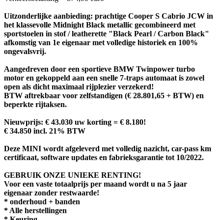
Uitzonderlijke aanbieding: prachtige Cooper S Cabrio JCW in
het klassevolle Midnight Black metallic gecombineerd met
sportstoelen in stof / leatherette "Black Pearl / Carbon Black"
afkomstig van 1e eigenaar met volledige historiek en 100%
ongevalsvrij.
Aangedreven door een sportieve BMW Twinpower turbo
motor en gekoppeld aan een snelle 7-traps automaat is zowel
open als dicht maximaal rijplezier verzekerd!
BTW aftrekbaar voor zelfstandigen (€ 28.801,65 + BTW) en
beperkte rijtaksen.
Nieuwprijs: € 43.030 uw korting = € 8.180!
€ 34.850 incl. 21% BTW
Deze MINI wordt afgeleverd met volledig nazicht, car-pass km
certificaat, software updates en fabrieksgarantie tot 10/2022.
GEBRUIK ONZE UNIEKE RENTING!
Voor een vaste totaalprijs per maand wordt u na 5 jaar
eigenaar zonder restwaarde!
* onderhoud + banden
* Alle herstellingen
* Keuring