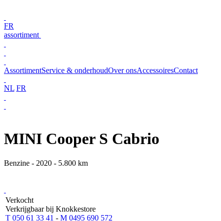
FR
assortiment
Assortiment
Service & onderhoud
Over ons
Accessoires
Contact
NL
FR
MINI Cooper S Cabrio
Benzine - 2020 - 5.800 km
Verkocht
Verkrijgbaar bij Knokkestore
T 050 61 33 41
-
M 0495 690 572