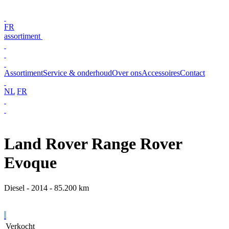
FR
assortiment
Assortiment
Service & onderhoud
Over ons
Accessoires
Contact
NL
FR
Land Rover Range Rover
Evoque
Diesel - 2014 - 85.200 km
Verkocht