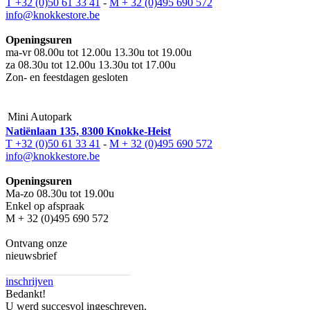
T +32 (0)50 61 33 41
-
M + 32 (0)495 690 572
info@knokkestore.be
Openingsuren
ma-vr 08.00u tot 12.00u 13.30u tot 19.00u
za 08.30u tot 12.00u 13.30u tot 17.00u
Zon- en feestdagen gesloten
Mini Autopark
Natiënlaan 135, 8300 Knokke-Heist
T +32 (0)50 61 33 41
-
M + 32 (0)495 690 572
info@knokkestore.be
Openingsuren
Ma-zo 08.30u tot 19.00u
Enkel op afspraak
M + 32 (0)495 690 572
Ontvang onze
nieuwsbrief
inschrijven
Bedankt!
U werd succesvol ingeschreven.