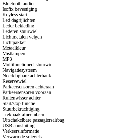
Bluetooth audio
Isofix bevestiging
Keyless start
Led dagrijlichten
Leder bekleding
Lederen stuurwiel
Lichtmetalen velgen
Lichtpakket
Metaalkleur
Mistlampen
MP3
Multifunctioneel stuurwiel
Navigatiesysteem
Neerklapbare achterbank
Reservewiel
Parkeersensoren achteraan
Parkeersensoren vooraan
Ruitenwisser achter
Start/stop functie
Stuurbekrachtiging
Trekhaak afneembaar
Uitschakelbare passagiersairbag
USB aansluiting
Verkeersinformatie
Verwarmde spiegels