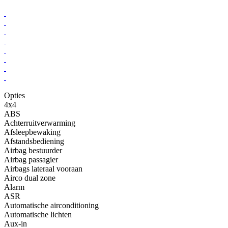
Opties
4x4
ABS
Achterruitverwarming
Afsleepbewaking
Afstandsbediening
Airbag bestuurder
Airbag passagier
Airbags lateraal vooraan
Airco dual zone
Alarm
ASR
Automatische airconditioning
Automatische lichten
Aux-in