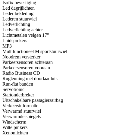
Isofix bevestiging
Led dagrijlichten
Leder bekleding
Lederen stuurwiel
Ledverlichting
Ledverlichting achter
Lichtmetalen velgen 17"
Luidsprekers
MP3
Multifunctioneel M sportstuurwiel
Noodrem versterker
Parkeersensoren achteraan
Parkeersensoren vooraan
Radio Business CD
Rugleuning met doorlaadluik
Run-flat banden
Servotronic
Startonderbreker
Uitschakelbare passagiersairbag
Verkeersinformatie
Verwarmd stuurwiel
Verwarmde spiegels
Windscherm
Witte pinkers
Xenonlichten