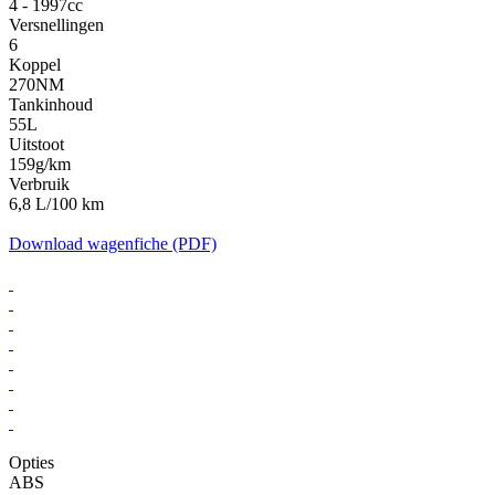
4 - 1997cc
Versnellingen
6
Koppel
270NM
Tankinhoud
55L
Uitstoot
159g/km
Verbruik
6,8 L/100 km
Download wagenfiche (PDF)
Opties
ABS