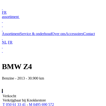
FR
assortiment
Assortiment
Service & onderhoud
Over ons
Accessoires
Contact
NL
FR
BMW Z4
Benzine - 2013 - 30.900 km
Verkocht
Verkrijgbaar bij Knokkestore
T 050 61 33 41
-
M 0495 690 572