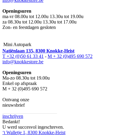
info@knokkestore.be
Openingsuren
ma-vr 08.00u tot 12.00u 13.30u tot 19.00u
za 08.30u tot 12.00u 13.30u tot 17.00u
Zon- en feestdagen gesloten
Mini Autopark
Natiënlaan 135, 8300 Knokke-Heist
T +32 (0)50 61 33 41
-
M + 32 (0)495 690 572
info@knokkestore.be
Openingsuren
Ma-zo 08.30u tot 19.00u
Enkel op afspraak
M + 32 (0)495 690 572
Ontvang onze
nieuwsbrief
inschrijven
Bedankt!
U werd succesvol ingeschreven.
‘t Walletje 1, 8300 Knokke-Heist