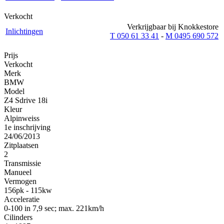
Verkocht
Verkrijgbaar bij Knokkestore
Inlichtingen
T 050 61 33 41
-
M 0495 690 572
Prijs
Verkocht
Merk
BMW
Model
Z4 Sdrive 18i
Kleur
Alpinweiss
1e inschrijving
24/06/2013
Zitplaatsen
2
Transmissie
Manueel
Vermogen
156pk - 115kw
Acceleratie
0-100 in 7,9 sec; max. 221km/h
Cilinders